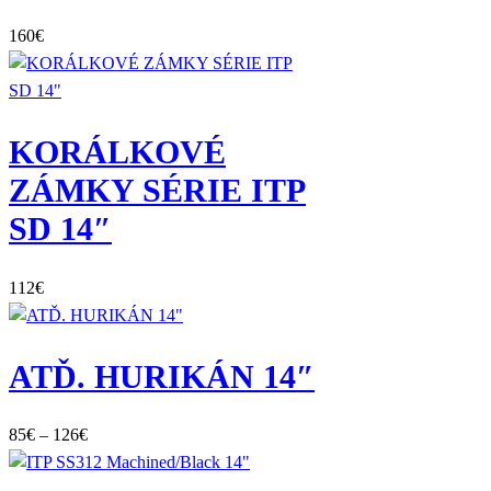
160
€
KORÁLKOVÉ
ZÁMKY SÉRIE ITP
SD 14″
112
€
ATĎ. HURIKÁN 14″
Price
85
€
–
126
€
range:
85€