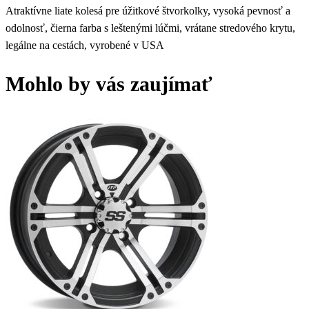
Atraktívne liate kolesá pre úžitkové štvorkolky, vysoká pevnosť a
s
odolnosť, čierna farba s leštenými lúčmi, vrátane stredového krytu,
čiernou
legálne na cestách, vyrobené v USA
farbou
Mohlo by vás zaujímať