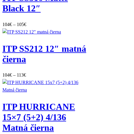
106€
Black 12″
Price
104
€
–
105
€
range:
104€
ITP SS212 12″ matná
through
105€
čierna
Price
104
€
–
113
€
range:
104€
through
ITP HURRICANE
113€
15×7 (5+2) 4/136
Matná čierna