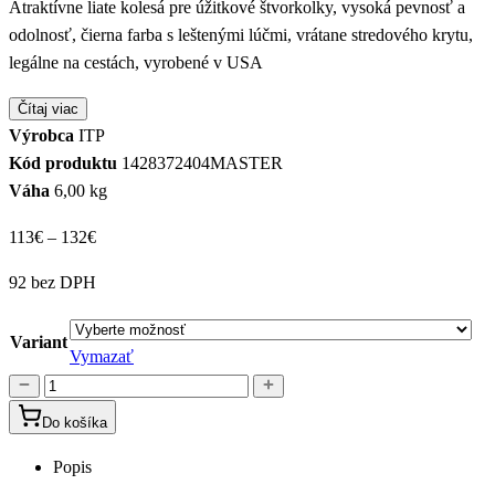
Atraktívne liate kolesá pre úžitkové štvorkolky, vysoká pevnosť a
odolnosť, čierna farba s leštenými lúčmi, vrátane stredového krytu,
legálne na cestách, vyrobené v USA
Čítaj viac
Výrobca
ITP
Kód produktu
1428372404MASTER
Váha
6,00 kg
Price
113
€
–
132
€
range:
92 bez DPH
113€
through
Variant
132€
Vymazať
množstvo
ITP
Do košíka
SS212
14"
Popis
opracované