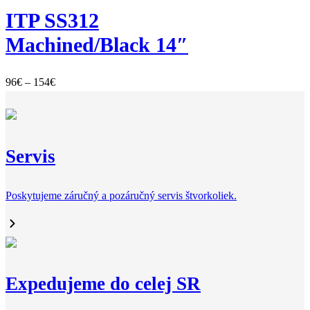
ITP SS312
through
126€
Machined/Black 14″
Price
96
€
–
154
€
range:
96€
through
154€
Servis
Poskytujeme záručný a pozáručný servis štvorkoliek.
Expedujeme do celej SR