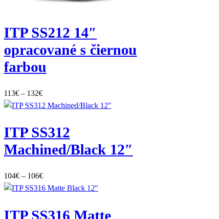
ITP SS212 14″
opracované s čiernou
farbou
Price
113
€
–
132
€
range:
113€
ITP SS312
through
132€
Machined/Black 12″
Price
104
€
–
106
€
range:
104€
ITP SS316 Matte
through