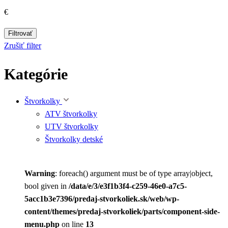
€
Filtrovať
Zrušiť filter
Kategórie
Štvorkolky
ATV štvorkolky
UTV štvorkolky
Štvorkolky detské
Warning
: foreach() argument must be of type array|object,
bool given in
/data/e/3/e3f1b3f4-c259-46e0-a7c5-
5acc1b3e7396/predaj-stvorkoliek.sk/web/wp-
content/themes/predaj-stvorkoliek/parts/component-side-
menu.php
on line
13