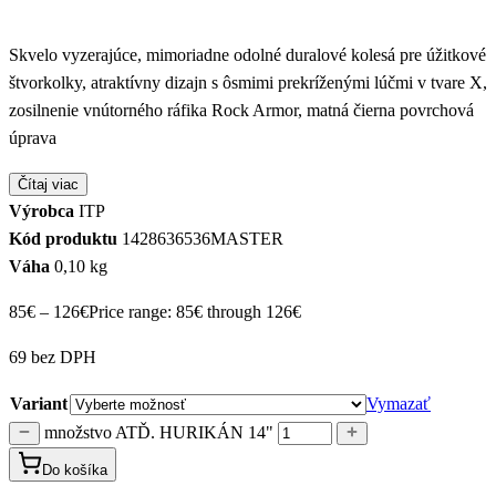
Skvelo vyzerajúce, mimoriadne odolné duralové kolesá pre úžitkové
štvorkolky, atraktívny dizajn s ôsmimi prekríženými lúčmi v tvare X,
zosilnenie vnútorného ráfika Rock Armor, matná čierna povrchová
úprava
Čítaj viac
Výrobca
ITP
Kód produktu
1428636536MASTER
Váha
0,10 kg
85
€
–
126
€
Price range: 85€ through 126€
69 bez DPH
Variant
Vymazať
množstvo ATĎ. HURIKÁN 14"
Do košíka