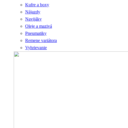
Kufre a boxy
Nájazdy
Navijáky
Oleje a mazivá
Pneumatiky
Remene variátora
Vyhrievanie