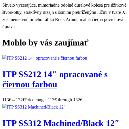
Skvelo vyzerajúce, mimoriadne odolné duralové kolesá pre úžitkové
štvorkolky, atraktívny dizajn s ôsmimi prekríženými lúčmi v tvare X,
zosilnenie vnútorného ráfika Rock Armor, matná čierna povrchová
úprava
Mohlo by vás zaujímať
ITP SS212 14″ opracované s
čiernou farbou
113
€
–
132
€
Price range: 113€ through 132€
ITP SS312 Machined/Black 12″