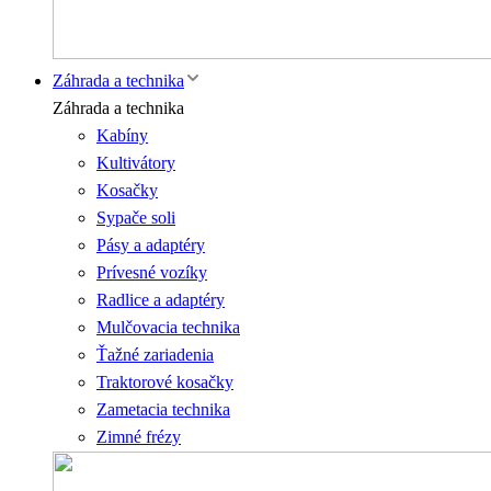
Záhrada a technika
Záhrada a technika
Kabíny
Kultivátory
Kosačky
Sypače soli
Pásy a adaptéry
Prívesné vozíky
Radlice a adaptéry
Mulčovacia technika
Ťažné zariadenia
Traktorové kosačky
Zametacia technika
Zimné frézy