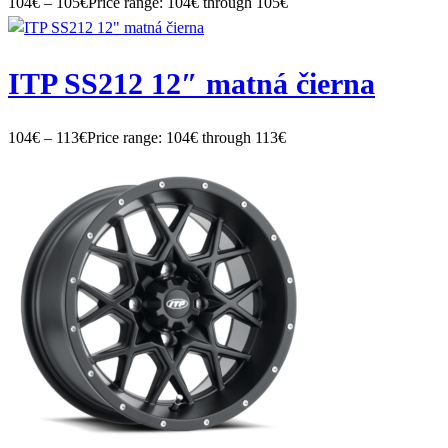
104
€
–
105
€
Price range: 104€ through 105€
ITP SS212 12″ matná čierna
104
€
–
113
€
Price range: 104€ through 113€