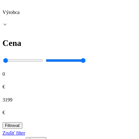
Výrobca
Cena
0
€
3199
€
Filtrovať
Zrušiť filter