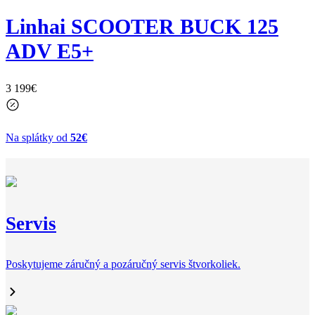
Linhai SCOOTER BUCK 125
ADV E5+
3 199
€
Na splátky od
52€
Servis
Poskytujeme záručný a pozáručný servis štvorkoliek.