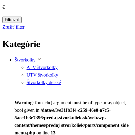
€
Filtrovať
Zrušiť filter
Kategórie
Štvorkolky
ATV štvorkolky
UTV štvorkolky
Štvorkolky detské
Warning
: foreach() argument must be of type array|object,
bool given in
/data/e/3/e3f1b3f4-c259-46e0-a7c5-
5acc1b3e7396/predaj-stvorkoliek.sk/web/wp-
content/themes/predaj-stvorkoliek/parts/component-side-
menu.php
on line
13