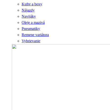
Kufre a boxy
Nájazdy
Navijáky
Oleje a mazivá
Pneumatiky
Remene variátora
Vyhrievanie