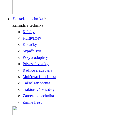
Záhrada a technika
Záhrada a technika
Kabíny
Kultivátory
Kosačky
Sypače soli
Pásy a adaptéry
Prívesné vozíky
Radlice a adaptéry
Mulčovacia technika
Ťažné zariadenia
Traktorové kosačky
Zametacia technika
Zimné frézy