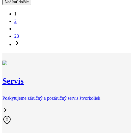
Načítať dalšie
1
2
…
23
Servis
Poskytujeme záručný a pozáručný servis štvorkoliek.