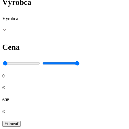
Výrobca
Výrobca
Cena
0
€
606
€
Filtrovať