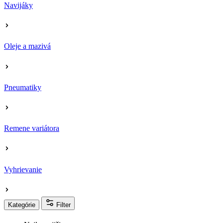
Navijáky
Oleje a mazivá
Pneumatiky
Remene variátora
Vyhrievanie
Kategórie
Filter