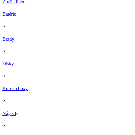
Zrušiť filter
Batérie
Brzdy
Disky
Kufre a boxy
Nájazdy