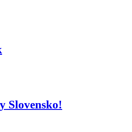
k
ky Slovensko!