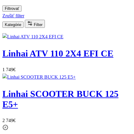
Filtrovať
Zrušiť filter
Kategórie
Filter
Linhai ATV 110 2X4 EFI CE
1 749
€
Linhai SCOOTER BUCK 125
E5+
2 749
€