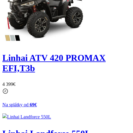
Linhai ATV 420 PROMAX
EFI,T3b
4 399
€
Na splátky od
69€