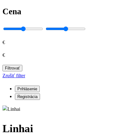
Cena
€
€
Filtrovať
Zrušiť filter
Prihlásenie
Registrácia
Linhai