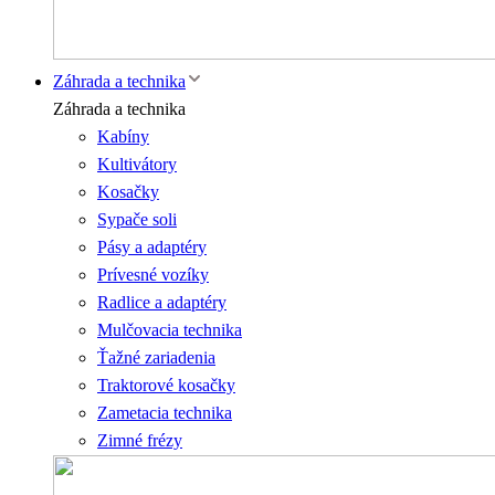
Záhrada a technika
Záhrada a technika
Kabíny
Kultivátory
Kosačky
Sypače soli
Pásy a adaptéry
Prívesné vozíky
Radlice a adaptéry
Mulčovacia technika
Ťažné zariadenia
Traktorové kosačky
Zametacia technika
Zimné frézy