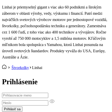
Linhai je priemyselný gigant s viac ako 60 podnikmi a širokým
záberom v oblasti výroby, vedy, výskumu i financií. Patrí medzi
najväčších svetových výrobcov motorov pre jednostopové vozidlá,
štvorkolky, poľnohospodársku techniku ​​a generátory. Zamestnáva
cez 1 600 ľudí, z toho viac ako 400 technikov a vývojárov. Ročne
vyrobí až 750 000 motocyklov a 1,5 milióna motorov. Kľúčovým
míľnikom bola spolupráca s Yamahou, ktorá Linhai posunula na
úroveň svetových štandardov. Produkty vyváža do USA, Európy,
Austrálie a Ázie.
Štvorkolky
Linhai
Prihlásenie
Prihlásiť sa