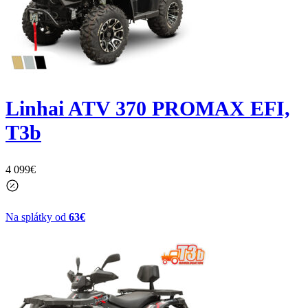
Linhai ATV 370 PROMAX EFI,
T3b
4 099
€
Na splátky od
63€