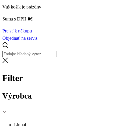
Váš košík je prázdny
Suma s DPH
0
€
Prejsť k nákupu
Objednať na servis
Filter
Výrobca
Linhai