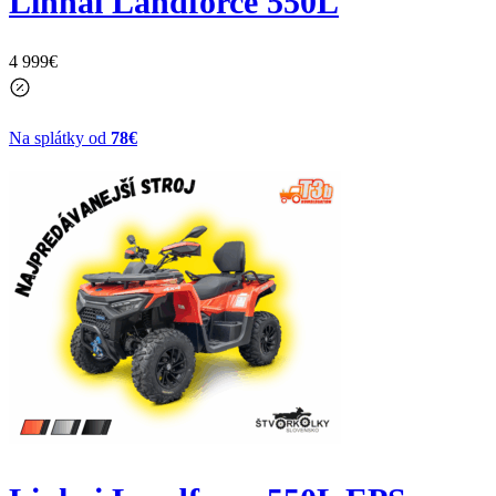
Linhai Landforce 550L
4 999
€
Na splátky od
78€