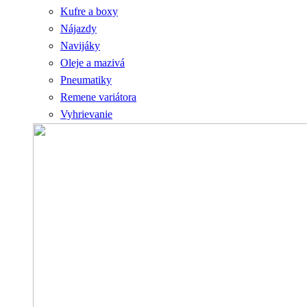
Kufre a boxy
Nájazdy
Navijáky
Oleje a mazivá
Pneumatiky
Remene variátora
Vyhrievanie