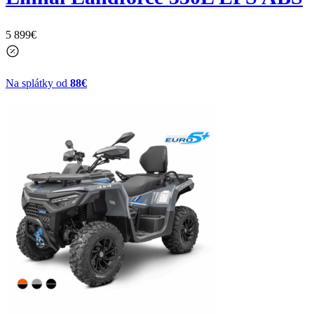
5 899
€
Na splátky od
88€