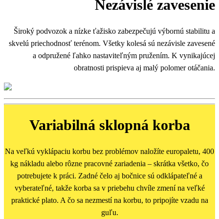
Nezávislé zavesenie
Široký podvozok a nízke ťažisko zabezpečujú výbornú stabilitu a
skvelú priechodnosť terénom. Všetky kolesá sú nezávisle zavesené
a odpružené ľahko nastaviteľným pružením. K vynikajúcej
obratnosti prispieva aj malý polomer otáčania.
Variabilná sklopná korba
Na veľkú vyklápaciu korbu bez problémov naložíte europaletu, 400
kg nákladu alebo rôzne pracovné zariadenia – skrátka všetko, čo
potrebujete k práci. Zadné čelo aj bočnice sú odklápateľné a
vyberateľné, takže korba sa v priebehu chvíle zmení na veľké
praktické plato. A čo sa nezmestí na korbu, to pripojíte vzadu na
guľu.