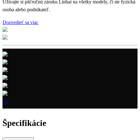
Užívajte si päťročnú záruku Linhai na všetky modely, či ste fyzická
osoba alebo podnikateľ.
Dozvedieť sa viac
+6
Špecifikácie