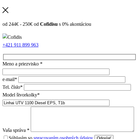
od 244€ - 250€ od
Cofidisu
s 0% akontáciou
+421 911 899 963
Meno a priezvisko *
e-mail*
Tel. číslo*
Model štvorkolky*
Vaša správa *
Súhlasím so
spracovaním osobných údajov
Odoslať