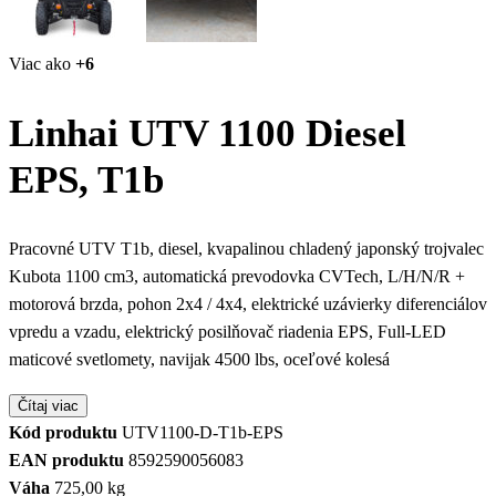
Viac ako
+6
Linhai UTV 1100 Diesel
EPS, T1b
Pracovné UTV T1b, diesel, kvapalinou chladený japonský trojvalec
Kubota 1100 cm3, automatická prevodovka CVTech, L/H/N/R +
motorová brzda, pohon 2x4 / 4x4, elektrické uzávierky diferenciálov
vpredu a vzadu, elektrický posilňovač riadenia EPS, Full-LED
maticové svetlomety, navijak 4500 lbs, oceľové kolesá
Čítaj viac
Kód produktu
UTV1100-D-T1b-EPS
EAN produktu
8592590056083
Váha
725,00 kg