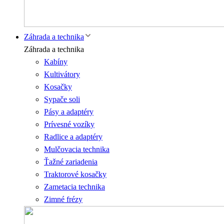
Záhrada a technika
Záhrada a technika
Kabíny
Kultivátory
Kosačky
Sypače soli
Pásy a adaptéry
Prívesné vozíky
Radlice a adaptéry
Mulčovacia technika
Ťažné zariadenia
Traktorové kosačky
Zametacia technika
Zimné frézy