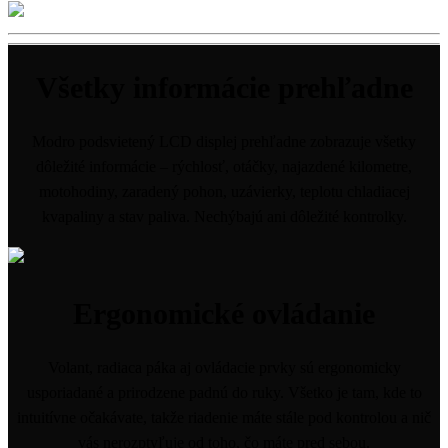
Všetky informácie prehľadne
Modro podsvietený LCD displej prehľadne zobrazuje všetky
dôležité informácie – rýchlosť, otáčky, najazdené kilometre,
motohodiny, zaradený pohon, uzávierky, teplotu chladiacej
kvapaliny a stav paliva. Nechýbajú ani dôležité kontrolky.
Ergonomické ovládanie
Volant, radiaca páka aj ovládacie prvky sú ergonomicky
usporiadané a prirodzene padnú do ruky. Všetko je tam, kde to
intuitívne očakávate, takže riadenie máte stále pod kontrolou a nič
vás nerozptyľuje od toho, čo máte pred sebou.