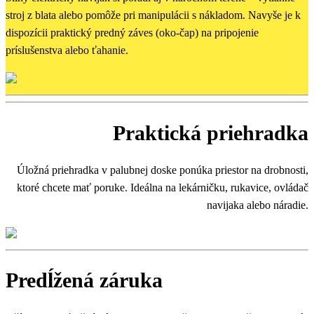
stroj z blata alebo pomôže pri manipulácii s nákladom. Navyše je k
dispozícii praktický predný záves (oko-čap) na pripojenie
príslušenstva alebo ťahanie.
Praktická priehradka
Úložná priehradka v palubnej doske ponúka priestor na drobnosti,
ktoré chcete mať poruke. Ideálna na lekárničku, rukavice, ovládač
navijaka alebo náradie.
Predĺžená záruka