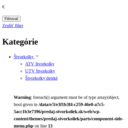
€
Filtrovať
Zrušiť filter
Kategórie
Štvorkolky
ATV štvorkolky
UTV štvorkolky
Štvorkolky detské
Warning
: foreach() argument must be of type array|object,
bool given in
/data/e/3/e3f1b3f4-c259-46e0-a7c5-
5acc1b3e7396/predaj-stvorkoliek.sk/web/wp-
content/themes/predaj-stvorkoliek/parts/component-side-
menu.php
on line
13