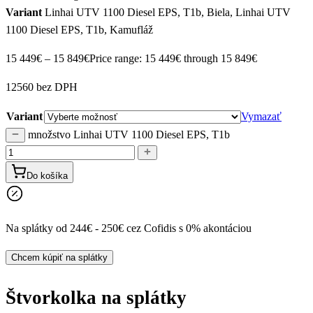
Variant
Linhai UTV 1100 Diesel EPS, T1b, Biela, Linhai UTV
1100 Diesel EPS, T1b, Kamufláž
15 449
€
–
15 849
€
Price range: 15 449€ through 15 849€
12560 bez DPH
Variant
Vymazať
množstvo Linhai UTV 1100 Diesel EPS, T1b
Do košíka
Na splátky od 244€ - 250€ cez Cofidis s 0% akontáciou
Chcem kúpiť na splátky
Štvorkolka na splátky