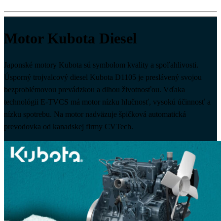
Motor Kubota Diesel
Japonské motory Kubota sú symbolom kvality a spoľahlivosti.
Úsporný trojvalcový diesel Kubota D1105 je preslávený svojou
bezproblémovou prevádzkou a dlhou životnosťou. Vďaka
technológii E-TVCS má motor nízku hlučnosť, vysokú účinnosť a
nízku spotrebu. Na motor nadväzuje špičková automatická
prevodovka od kanadskej firmy CVTech.