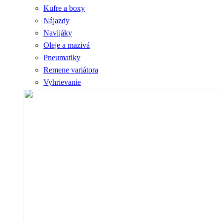
Kufre a boxy
Nájazdy
Navijáky
Oleje a mazivá
Pneumatiky
Remene variátora
Vyhrievanie