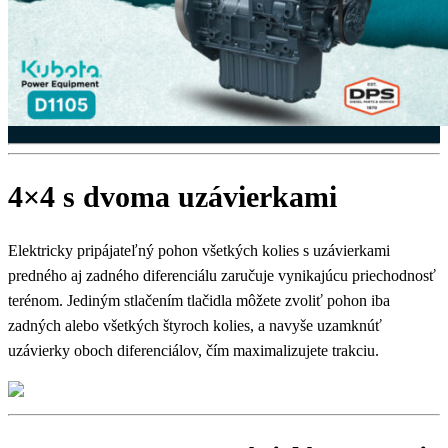
4×4 s dvoma uzávierkami
Elektricky pripájateľný pohon všetkých kolies s uzávierkami
predného aj zadného diferenciálu zaručuje vynikajúcu priechodnosť
terénom. Jediným stlačením tlačidla môžete zvoliť pohon iba
zadných alebo všetkých štyroch kolies, a navyše uzamknúť
uzávierky oboch diferenciálov, čím maximalizujete trakciu.