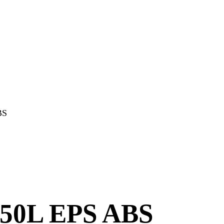
BS
550L EPS ABS