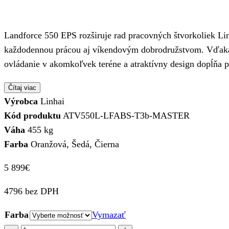
Landforce 550 EPS rozširuje rad pracovných štvorkoliek Lin
každodennou prácou aj víkendovým dobrodružstvom. Vďaka p
ovládanie v akomkoľvek teréne a atraktívny design dopĺňa 
Čítaj viac
Výrobca
Linhai
Kód produktu
ATV550L-LFABS-T3b-MASTER
Váha
455 kg
Farba
Oranžová, Šedá, Čierna
5 899
€
4796 bez DPH
Farba
Vymazať