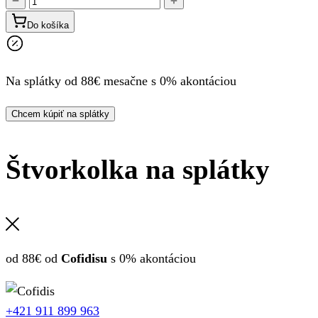
množstvo
Linhai
Do košíka
Landforce
550L
EPS
Na splátky od 88€ mesačne s 0% akontáciou
ABS
Chcem kúpiť na splátky
Štvorkolka na splátky
od 88€ od
Cofidisu
s 0% akontáciou
+421 911 899 963