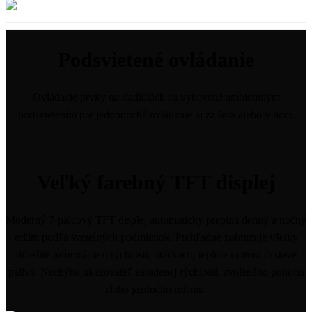
Podsvietené ovládanie
Ovládacie prvky na riadidlách sú vybavené ambientným
podsvietením pre jednoduché ovládanie aj za šera alebo v noci.
Veľký farebný TFT displej
Moderný 7-palcový TFT displej automaticky prepína denný a nočný
režim podľa svetelných podmienok. Prehľadne zobrazuje všetky
dôležité informácie o rýchlosti, otáčkach, teplote motora či stave
paliva. Nechýba ukazovateľ zaradenej rýchlosti, zvoleného pohonu
alebo jazdného režimu.