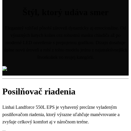
Štýl, ktorý udáva smer
Elegantný vzhľad pôsobí zároveň dynamicky aj emocionálne. Od
výrazných liatych kolies cez robustnú masku chladiča až po
moderné LED osvetlenie s prepojenou grafikou. Dizajn dosahuje
úplne novú úroveň a robí z tohto modelu jednu z najatraktívnejších
štvorkoliek vo svojej kategórii.
Posilňovač riadenia
Linhai Landforce 550L EPS je vybavený precízne vyladeným
posilňovačom riadenia, ktorý výrazne uľahčuje manévrovanie a
zvyšuje celkový komfort aj v náročnom teréne.