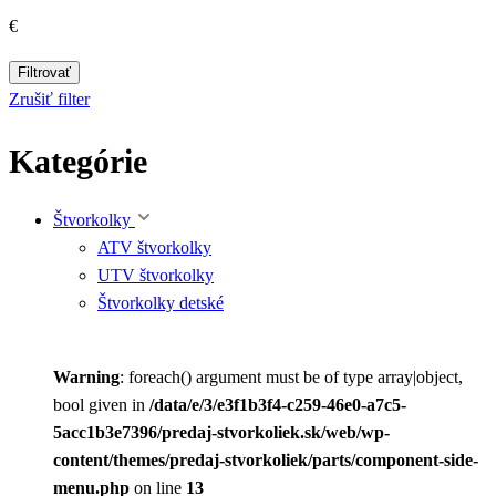
€
Filtrovať
Zrušiť filter
Kategórie
Štvorkolky
ATV štvorkolky
UTV štvorkolky
Štvorkolky detské
Warning
: foreach() argument must be of type array|object,
bool given in
/data/e/3/e3f1b3f4-c259-46e0-a7c5-
5acc1b3e7396/predaj-stvorkoliek.sk/web/wp-
content/themes/predaj-stvorkoliek/parts/component-side-
menu.php
on line
13