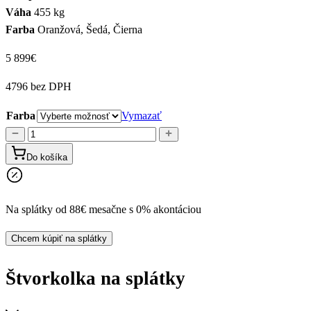
Váha
455 kg
Farba
Oranžová, Šedá, Čierna
5 899
€
4796 bez DPH
Farba
Vymazať
množstvo
Linhai
Do košíka
Landforce
550L
EPS
Na splátky od 88€ mesačne s 0% akontáciou
ABS
Chcem kúpiť na splátky
Štvorkolka na splátky