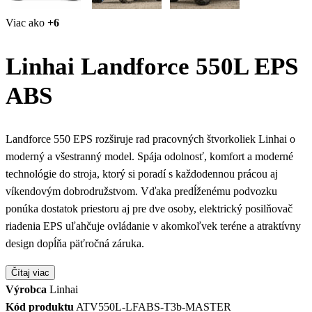
Viac ako
+6
Linhai Landforce 550L EPS
ABS
Landforce 550 EPS rozširuje rad pracovných štvorkoliek Linhai o
moderný a všestranný model. Spája odolnosť, komfort a moderné
technológie do stroja, ktorý si poradí s každodennou prácou aj
víkendovým dobrodružstvom. Vďaka predĺženému podvozku
ponúka dostatok priestoru aj pre dve osoby, elektrický posilňovač
riadenia EPS uľahčuje ovládanie v akomkoľvek teréne a atraktívny
design dopĺňa päťročná záruka.
Čítaj viac
Výrobca
Linhai
Kód produktu
ATV550L-LFABS-T3b-MASTER