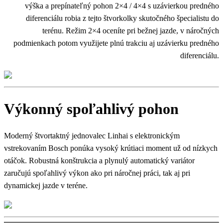
výška a prepínateľný pohon 2×4 / 4×4 s uzávierkou predného
diferenciálu robia z tejto štvorkolky skutočného špecialistu do
terénu. Režim 2×4 oceníte pri bežnej jazde, v náročných
podmienkach potom využijete plnú trakciu aj uzávierku predného
diferenciálu.
Výkonný spoľahlivý pohon
Moderný štvortaktný jednovalec Linhai s elektronickým
vstrekovaním Bosch ponúka vysoký krútiaci moment už od nízkych
otáčok. Robustná konštrukcia a plynulý automatický variátor
zaručujú spoľahlivý výkon ako pri náročnej práci, tak aj pri
dynamickej jazde v teréne.