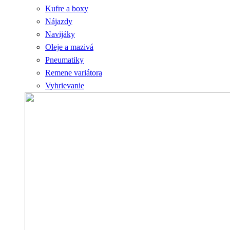
Kufre a boxy
Nájazdy
Navijáky
Oleje a mazivá
Pneumatiky
Remene variátora
Vyhrievanie