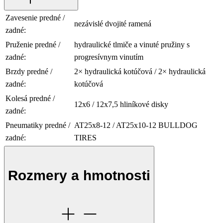
Zavesenie predné /
nezávislé dvojité ramená
zadné:
Pruženie predné /
hydraulické tlmiče a vinuté pružiny s
zadné:
progresívnym vinutím
Brzdy predné /
2× hydraulická kotúčová / 2× hydraulická
zadné:
kotúčová
Kolesá predné /
12x6 / 12x7,5 hliníkové disky
zadné:
Pneumatiky predné /
AT25x8-12 / AT25x10-12 BULLDOG
zadné:
TIRES
Rozmery a hmotnosti