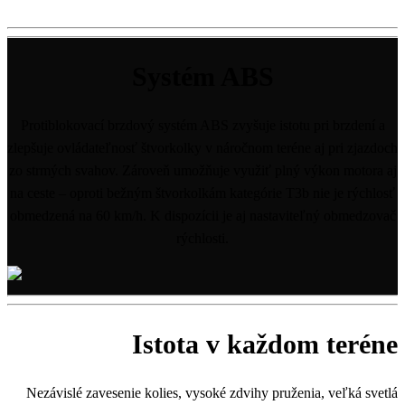
Systém ABS
Protiblokovací brzdový systém ABS zvyšuje istotu pri brzdení a
zlepšuje ovládateľnosť štvorkolky v náročnom teréne aj pri zjazdoch
zo strmých svahov. Zároveň umožňuje využiť plný výkon motora aj
na ceste – oproti bežným štvorkolkám kategórie T3b nie je rýchlosť
obmedzená na 60 km/h. K dispozícii je aj nastaviteľný obmedzovač
rýchlosti.
Istota v každom teréne
Nezávislé zavesenie kolies, vysoké zdvihy pruženia, veľká svetlá