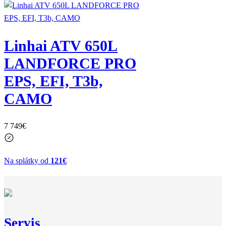
Linhai ATV 650L
LANDFORCE PRO
EPS, EFI, T3b,
CAMO
7 749
€
Na splátky od
121€
Servis