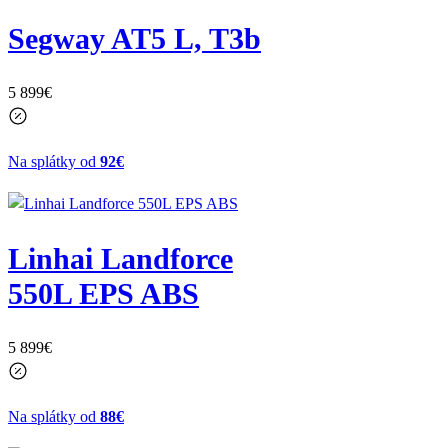
Segway AT5 L, T3b
5 899
€
Na splátky od
92€
Linhai Landforce
550L EPS ABS
5 899
€
Na splátky od
88€