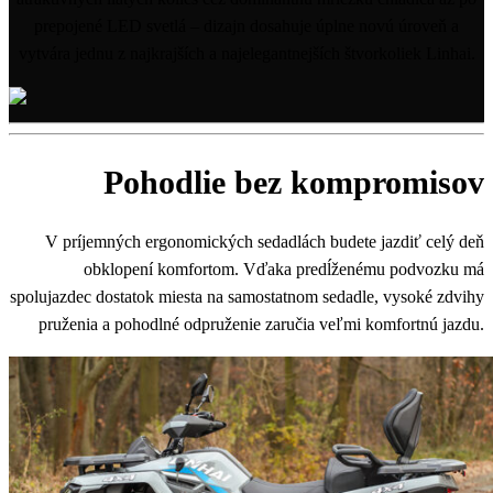
prepojené LED svetlá – dizajn dosahuje úplne novú úroveň a
vytvára jednu z najkrajších a najelegantnejších štvorkoliek Linhai.
Pohodlie bez kompromisov
V príjemných ergonomických sedadlách budete jazdiť celý deň
obklopení komfortom. Vďaka predĺženému podvozku má
spolujazdec dostatok miesta na samostatnom sedadle, vysoké zdvihy
pruženia a pohodlné odpruženie zaručia veľmi komfortnú jazdu.