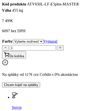
Kód produktu
ATV650L-LF-E5plus-MASTER
Váha
455 kg
7 499
€
6097 bez DPH
Farby
Vymazať
množstvo
Linhai
Do košíka
ATV
650L
LANDFORCE
Na splátky od 117€ cez Cofidis s 0% akontáciou
EPS,
EFI,
Chcem kúpiť na splátky
E5+
Servis