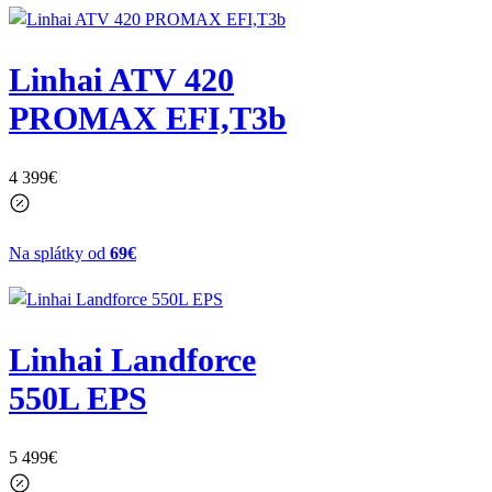
Linhai ATV 420
PROMAX EFI,T3b
4 399
€
Na splátky od
69€
Linhai Landforce
550L EPS
5 499
€