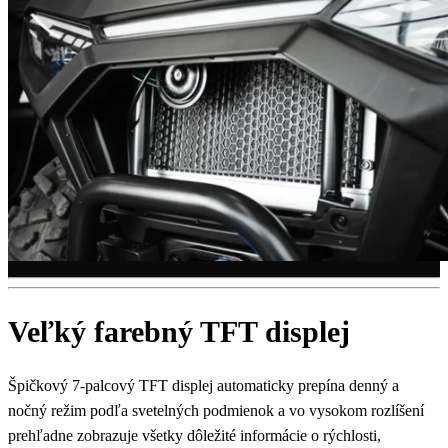
Veľký farebný TFT displej
Špičkový 7-palcový TFT displej automaticky prepína denný a
nočný režim podľa svetelných podmienok a vo vysokom rozlíšení
prehľadne zobrazuje všetky dôležité informácie o rýchlosti,