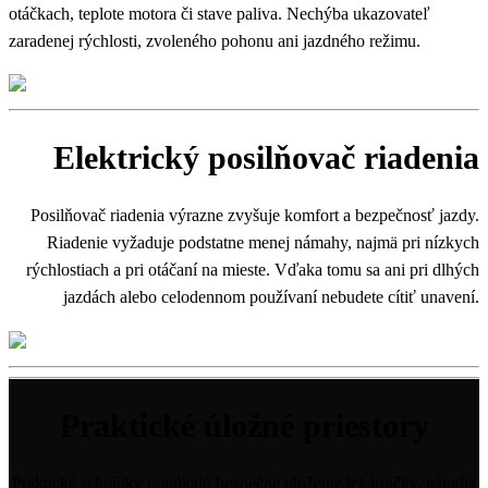
otáčkach, teplote motora či stave paliva. Nechýba ukazovateľ
zaradenej rýchlosti, zvoleného pohonu ani jazdného režimu.
Elektrický posilňovač riadenia
Posilňovač riadenia výrazne zvyšuje komfort a bezpečnosť jazdy.
Riadenie vyžaduje podstatne menej námahy, najmä pri nízkych
rýchlostiach a pri otáčaní na mieste. Vďaka tomu sa ani pri dlhých
jazdách alebo celodennom používaní nebudete cítiť unavení.
Praktické úložné priestory
Praktické schránky ponúkajú bezpečné uloženie lekárničky, náradia