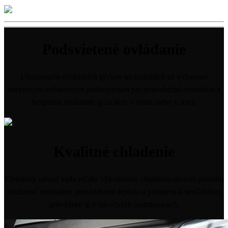
Podsvietené ovládanie
Ukazovatele ovládacích prvkov na riadidlách sú vybavené
decentným ambientným podsvietením pre jednoduchú orientáciu a
bezpečné ovládanie aj za šera, v hmle alebo v noci.
Kvalitné chladenie
Efektívny odvod tepla vďaka výkonnému chladeniu motora pomáha
udržiavať optimálnu prevádzkovú teplotu a prispieva k spoľahlivej
prevádzke aj v náročných podmienkach.