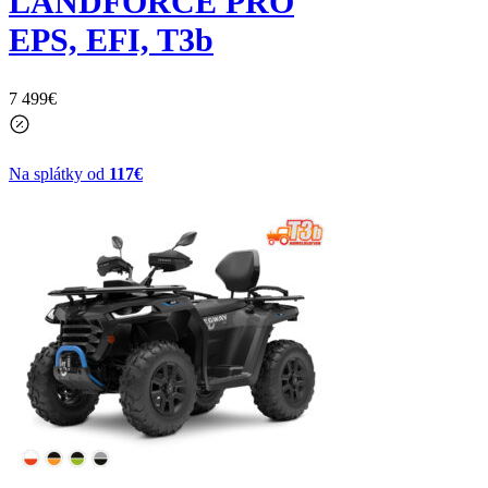
LANDFORCE PRO
EPS, EFI, T3b
7 499
€
Na splátky od
117€