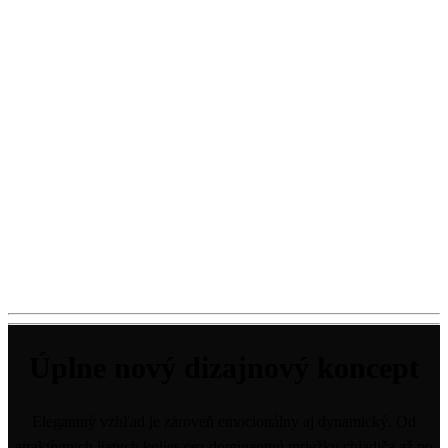
Úplne nový dizajnový koncept
Elegantný vzhľad je zároveň emocionálny aj dynamický. Od
atraktívnych liatych kolies cez dominantnú mriežku chladiča až po