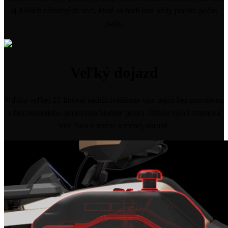
aj ďalších užitočných vecí, ktoré sa hodí mať vždy poruke počas
jazdy.
Veľký dojazd
Vďaka veľkej 22-litrovej nádrži zvládnete viac práce bez prerušenia
a bez neustáleho sledovania hladiny paliva. Dlhšia výdrž znamená
viac času v teréne a menej starostí.