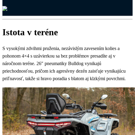
Istota v teréne
S vysokými zdvihmi pruženia, nezávislým zavesením kolies a
pohonom 4×4 s uzávierkou sa bez problémov presadíte aj v
náročnom teréne. 26″ pneumatiky Bulldog vynikajú
priechodnosťou, pričom ich agresívny dezén zaisťuje vynikajúcu
priľnavosť, takže si hravo poradia s blatom aj klzkými povrchmi.