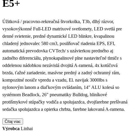
E5+
Úžitková / pracovno-rekreačná štvorkolka, T3b, dlhý rázvor,
vysokovýkonné Full-LED matrixové svetlomety, LED svetlá pre
denné svietenie, predné dynamické LED blinkre, kvapalinou
chladený jednovalec 580 cm3, posilňovač riadenia EPS, EFI,
automatická prevodovka CVTech/ s uzávierkou predného aj
zadného diferenciálu, plynokapalinové plne nastaviteľné tlmiče s
oddelenou nádobkou nezávislá dvojitá A-ramená, 4x kotúčová
brzda, ťažné zariadenie, masívne predný a zadný ochranný rám,
kompozitné nosiče vpredu a vzadu, El. navijak 3000lbs s
nylonovým lanom a diaľkovým ovládaním, 14" ALU kolesá so
systémom Beadlock, 26" pneumatiky Bulldog, hliníkové
protišmykové stúpačky vodiča a spolujazdca, dvojfarebne prešívaná
sedačka spolujazdca a opierka chrbta, farebne lakovaná A-ramena.
Čítaj viac
Výrobca
Linhai