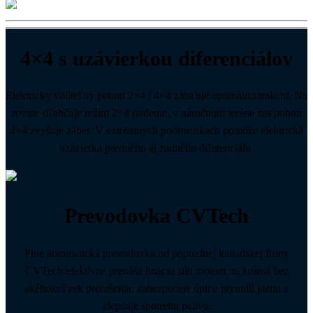
4×4 s uzávierkou diferenciálov
Elektricky voliteľný pohon 2×4 / 4×4 zaisťuje optimálnu trakciu. Na
rovine uľahčuje režim 2×4 riadenie, v náročnom teréne zas pohon
4×4 zvyšuje záber. V extrémnych podmienkach pomôže elektrická
uzávierka predného aj zadného diferenciálu.
Prevodovka CVTech
Plne automatická prevodovka od poprednej kanadskej firmy
CVTech efektívne prenáša hnaciu silu motora na kolesá bez
akéhokoľvek prerušenia, zabezpečuje úplne plynulú jazdu a
zlepšuje spotrebu paliva.