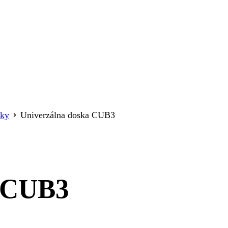
áky
Univerzálna doska CUB3
a CUB3