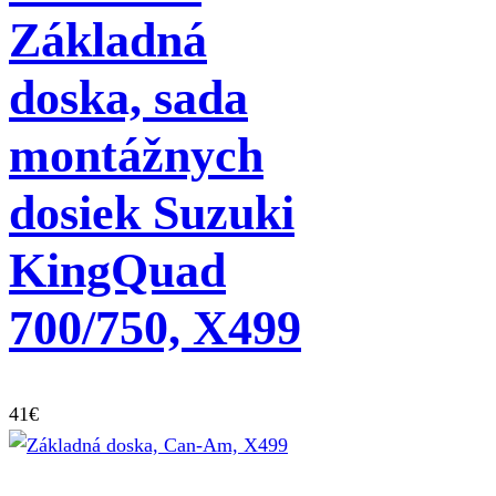
Základná
doska, sada
montážnych
dosiek Suzuki
KingQuad
700/750, X499
41
€