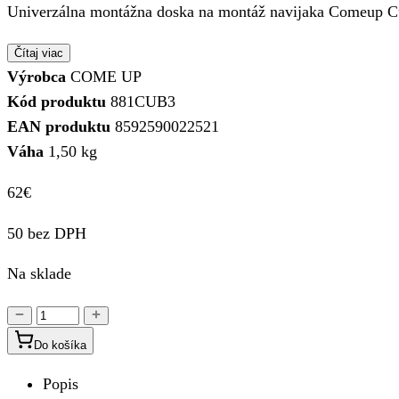
Univerzálna montážna doska na montáž navijaka Comeup Cub
Čítaj viac
Výrobca
COME UP
Kód produktu
881CUB3
EAN produktu
8592590022521
Váha
1,50 kg
62
€
50 bez DPH
Na sklade
množstvo
Univerzálna
Do košíka
doska
Popis
CUB3