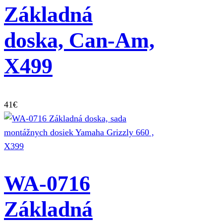
Základná
doska, Can-Am,
X499
41
€
WA-0716
Základná