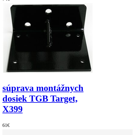
súprava montážnych
dosiek TGB Target,
X399
61
€