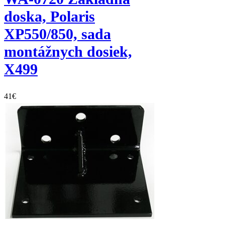
doska, Polaris
XP550/850, sada
montážnych dosiek,
X499
41
€