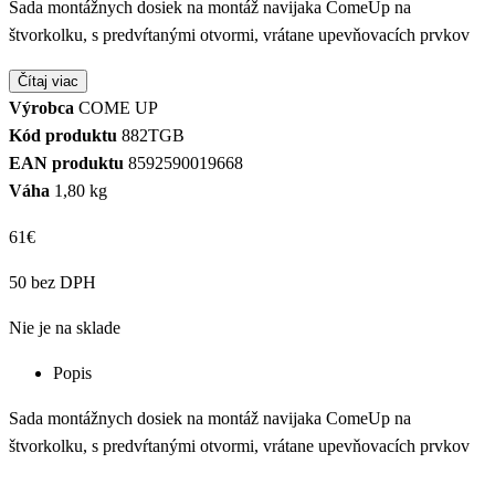
Sada montážnych dosiek na montáž navijaka ComeUp na
štvorkolku, s predvŕtanými otvormi, vrátane upevňovacích prvkov
Čítaj viac
Výrobca
COME UP
Kód produktu
882TGB
EAN produktu
8592590019668
Váha
1,80 kg
61
€
50 bez DPH
Nie je na sklade
Popis
Sada montážnych dosiek na montáž navijaka ComeUp na
štvorkolku, s predvŕtanými otvormi, vrátane upevňovacích prvkov