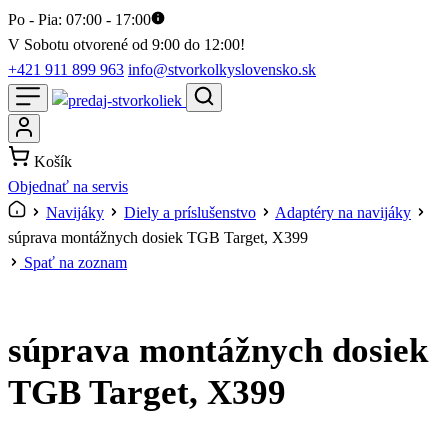
Po - Pia: 07:00 - 17:00
V Sobotu otvorené od 9:00 do 12:00!
+421 911 899 963
info@stvorkolkyslovensko.sk
Košík
Objednať na servis
Navijáky
Diely a príslušenstvo
Adaptéry na navijáky
súprava montážnych dosiek TGB Target, X399
Spať na zoznam
súprava montážnych dosiek
TGB Target, X399