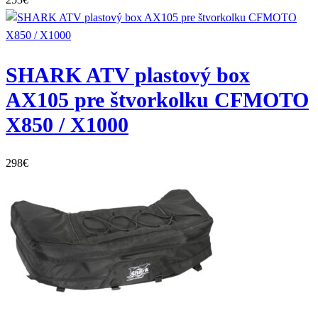
253
€
SHARK ATV plastový box
AX105 pre štvorkolku CFMOTO
X850 / X1000
298
€