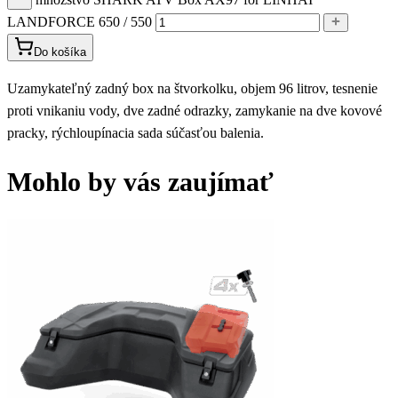
množstvo SHARK ATV Box AX97 for LINHAI
LANDFORCE 650 / 550
Do košíka
Uzamykateľný zadný box na štvorkolku, objem 96 litrov, tesnenie
proti vnikaniu vody, dve zadné odrazky, zamykanie na dve kovové
pracky, rýchloupínacia sada súčasťou balenia.
Mohlo by vás zaujímať