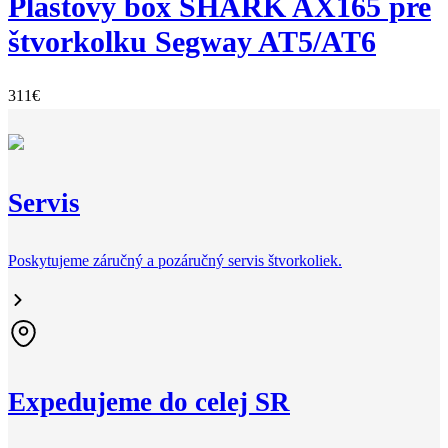
Plastový box SHARK AX165 pre
štvorkolku Segway AT5/AT6
311
€
Servis
Poskytujeme záručný a pozáručný servis štvorkoliek.
Expedujeme do celej SR