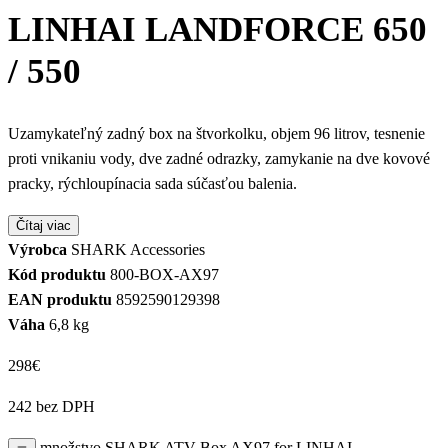
LINHAI LANDFORCE 650
/ 550
Uzamykateľný zadný box na štvorkolku, objem 96 litrov, tesnenie
proti vnikaniu vody, dve zadné odrazky, zamykanie na dve kovové
pracky, rýchloupínacia sada súčasťou balenia.
Čítaj viac
Výrobca
SHARK Accessories
Kód produktu
800-BOX-AX97
EAN produktu
8592590129398
Váha
6,8 kg
298
€
242 bez DPH