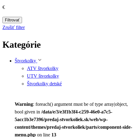
€
Filtrovať
Zrušiť filter
Kategórie
Štvorkolky
ATV štvorkolky
UTV štvorkolky
Štvorkolky detské
Warning
: foreach() argument must be of type array|object,
bool given in
/data/e/3/e3f1b3f4-c259-46e0-a7c5-
5acc1b3e7396/predaj-stvorkoliek.sk/web/wp-
content/themes/predaj-stvorkoliek/parts/component-side-
menu.php
on line
13