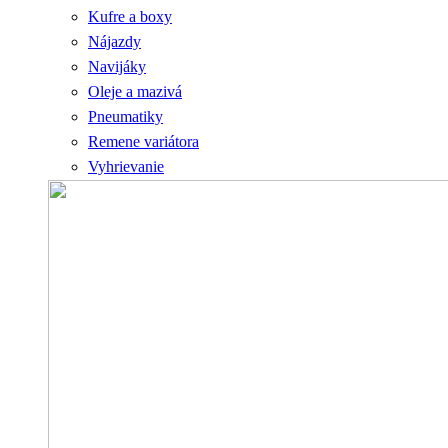
Kufre a boxy
Nájazdy
Navijáky
Oleje a mazivá
Pneumatiky
Remene variátora
Vyhrievanie