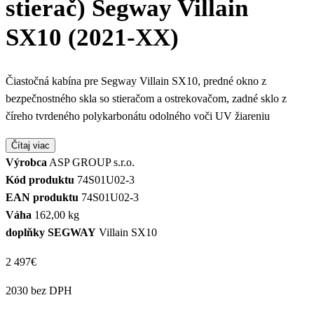
stierač) Segway Villain
SX10 (2021-XX)
Čiastočná kabína pre Segway Villain SX10, predné okno z
bezpečnostného skla so stieračom a ostrekovačom, zadné sklo z
číreho tvrdeného polykarbonátu odolného voči UV žiareniu
Čítaj viac
Výrobca
ASP GROUP s.r.o.
Kód produktu
74S01U02-3
EAN produktu
74S01U02-3
Váha
162,00 kg
doplňky SEGWAY
Villain SX10
2 497
€
2030 bez DPH