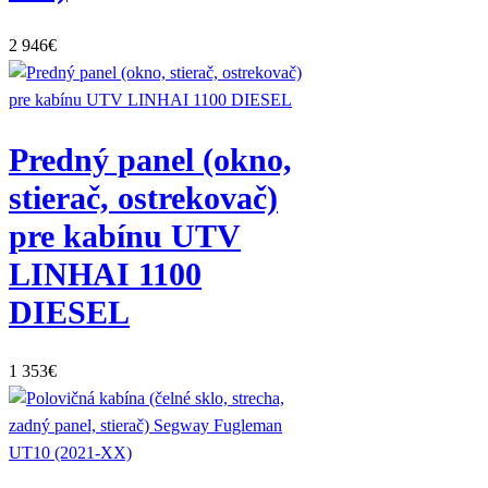
2 946
€
Predný panel (okno,
stierač, ostrekovač)
pre kabínu UTV
LINHAI 1100
DIESEL
1 353
€