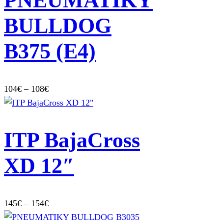
PNEUMATIKY
86€
BULLDOG
B375 (E4)
Price
104
€
–
108
€
range:
104€
through
ITP BajaCross
108€
XD 12″
Price
145
€
–
154
€
range: