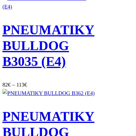
145€
through
154€
PNEUMATIKY
BULLDOG
B3035 (E4)
Price
82
€
–
113
€
range:
82€
through
PNEUMATIKY
113€
BULLDOG