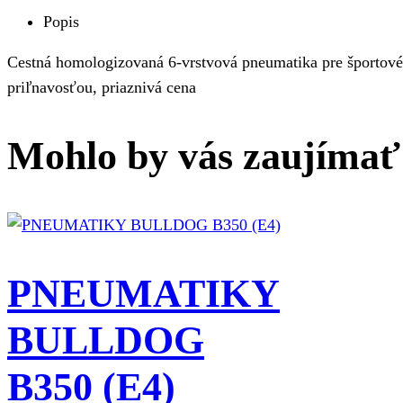
BULLDOG
Popis
B354
(E4)
Cestná homologizovaná 6-vrstvová pneumatika pre športové
priľnavosťou, priaznivá cena
Mohlo by vás zaujímať
PNEUMATIKY
BULLDOG
B350 (E4)