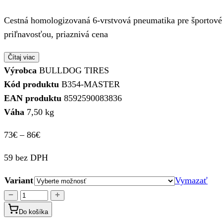
Cestná homologizovaná 6-vrstvová pneumatika pre športové
priľnavosťou, priaznivá cena
Čítaj viac
Výrobca
BULLDOG TIRES
Kód produktu
B354-MASTER
EAN produktu
8592590083836
Váha
7,50 kg
Price
73
€
–
86
€
range:
59 bez DPH
73€
through
Variant
Vymazať
86€
množstvo
PNEUMATIKY
Do košíka