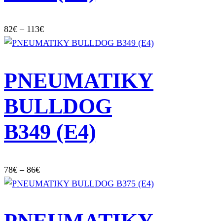
Price
82
€
–
113
€
range:
82€
through
PNEUMATIKY
113€
BULLDOG
B349 (E4)
Price
78
€
–
86
€
range:
78€
through