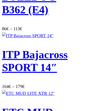
B362 (E4)
Price
86
€
–
113
€
range:
86€
through
ITP Bajacross
113€
SPORT 14″
Price
164
€
–
179
€
range:
164€
through