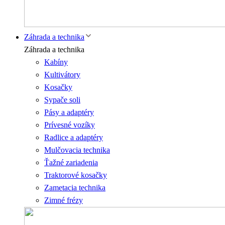
Záhrada a technika
Záhrada a technika
Kabíny
Kultivátory
Kosačky
Sypače soli
Pásy a adaptéry
Prívesné vozíky
Radlice a adaptéry
Mulčovacia technika
Ťažné zariadenia
Traktorové kosačky
Zametacia technika
Zimné frézy