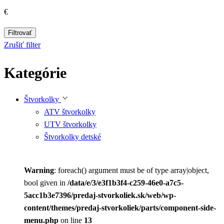
€
Filtrovať
Zrušiť filter
Kategórie
Štvorkolky
ATV štvorkolky
UTV štvorkolky
Štvorkolky detské
Warning
: foreach() argument must be of type array|object,
bool given in
/data/e/3/e3f1b3f4-c259-46e0-a7c5-
5acc1b3e7396/predaj-stvorkoliek.sk/web/wp-
content/themes/predaj-stvorkoliek/parts/component-side-
menu.php
on line
13