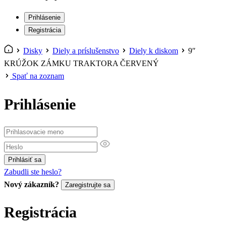
Prihlásenie
Registrácia
Disky
Diely a príslušenstvo
Diely k diskom
9″
KRÚŽOK ZÁMKU TRAKTORA ČERVENÝ
Spať na zoznam
Prihlásenie
Prihlásiť sa
Zabudli ste heslo?
Nový zákazník?
Zaregistrujte sa
Registrácia