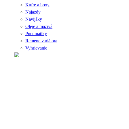
Kufre a boxy
Nájazdy
Navijáky
Oleje a mazivá
Pneumatiky
Remene variátora
Vyhrievanie