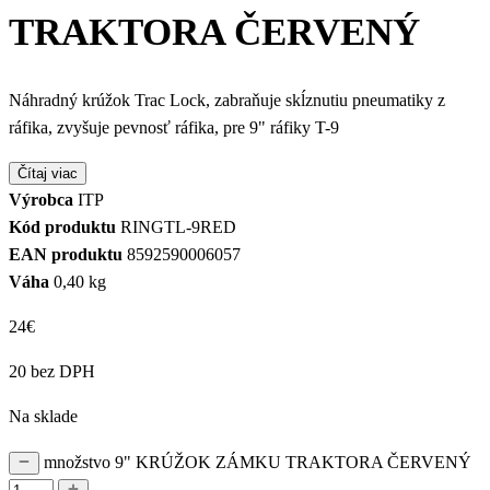
TRAKTORA ČERVENÝ
Náhradný krúžok Trac Lock, zabraňuje skĺznutiu pneumatiky z
ráfika, zvyšuje pevnosť ráfika, pre 9" ráfiky T-9
Čítaj viac
Výrobca
ITP
Kód produktu
RINGTL-9RED
EAN produktu
8592590006057
Váha
0,40 kg
24
€
20 bez DPH
Na sklade
množstvo 9" KRÚŽOK ZÁMKU TRAKTORA ČERVENÝ