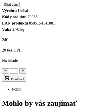
Čítaj viac
Výrobca
Linhai
Kód produktu
70366
EAN produktu
8595154141881
Váha
1,70 kg
24
€
20 bez DPH
Na sklade
množstvo
ŤAŽNÉ
Do košíka
ZARIADENIE
Popis
Mohlo by vás zaujímať