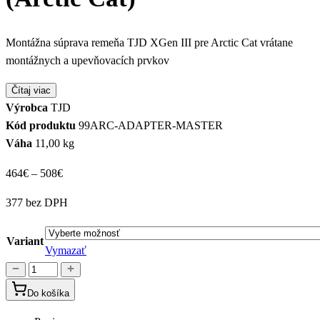
Montážna súprava remeňa TJD XGen III pre Arctic Cat vrátane
montážnych a upevňovacích prvkov
Čítaj viac
Výrobca
TJD
Kód produktu
99ARC-ADAPTER-MASTER
Váha
11,00 kg
Price
464
€
–
508
€
range:
377 bez DPH
464€
through
Variant
508€
Vymazať
množstvo
SADA
Do košíka
ADAPTÉROV