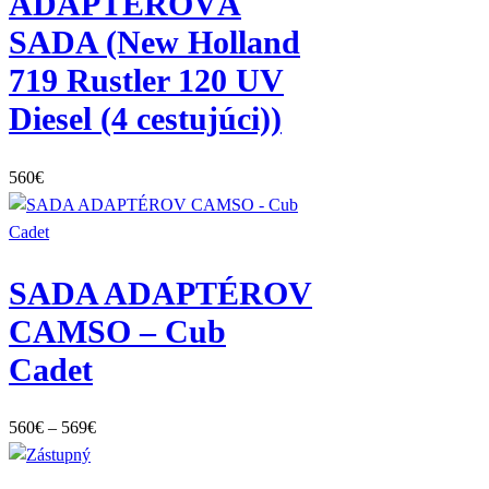
ADAPTÉROVÁ
SADA (New Holland
719 Rustler 120 UV
Diesel (4 cestujúci))
560
€
SADA ADAPTÉROV
CAMSO – Cub
Cadet
Price
560
€
–
569
€
range:
560€