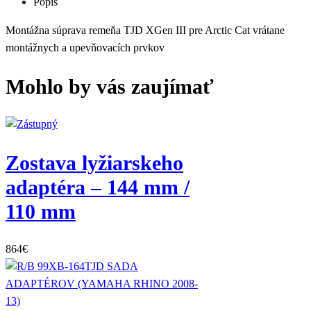
TJD
Popis
(Arctic
Montážna súprava remeňa TJD XGen III pre Arctic Cat vrátane
Cat)
montážnych a upevňovacích prvkov
Mohlo by vás zaujímať
Zostava lyžiarskeho
adaptéra – 144 mm /
110 mm
864
€