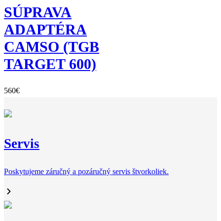
SÚPRAVA
through
569€
ADAPTÉRA
CAMSO (TGB
TARGET 600)
560
€
Servis
Poskytujeme záručný a pozáručný servis štvorkoliek.