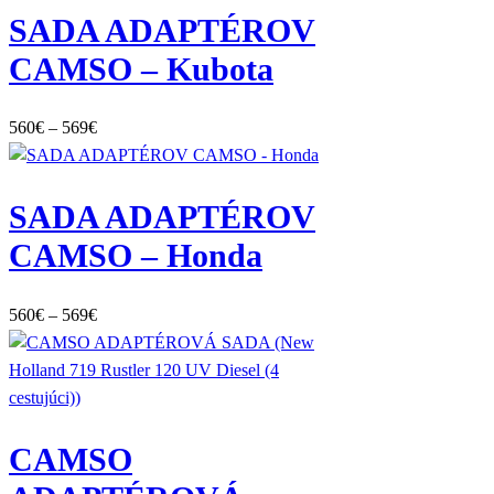
SADA ADAPTÉROV
CAMSO – Kubota
Price
560
€
–
569
€
range:
560€
SADA ADAPTÉROV
through
569€
CAMSO – Honda
Price
560
€
–
569
€
range:
560€
through
569€
CAMSO