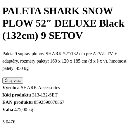
PALETA SHARK SNOW
PLOW 52″ DELUXE Black
(132cm) 9 SETOV
Paleta 9 súprav pluhov SHARK 52"/132 cm pre ATV/UTV +
adaptéry, rozmery palety: 160 x 120 x 185 cm (d x š x v), hmotnosť
palety: 450 kg
Čítaj viac
Výrobca
SHARK Accessories
Kód produktu
313-132-SET
EAN produktu
8592590070867
Váha
475,00 kg
5 047
€