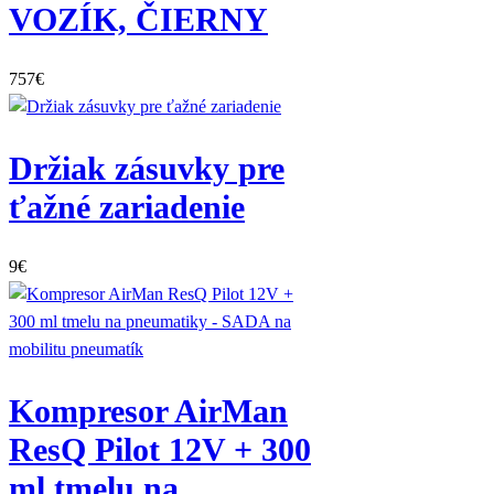
VOZÍK, ČIERNY
757
€
Držiak zásuvky pre
ťažné zariadenie
9
€
Kompresor AirMan
ResQ Pilot 12V + 300
ml tmelu na