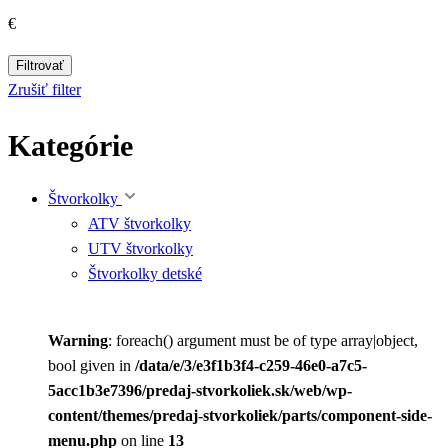
€
Filtrovať
Zrušiť filter
Kategórie
Štvorkolky
ATV štvorkolky
UTV štvorkolky
Štvorkolky detské
Warning
: foreach() argument must be of type array|object,
bool given in
/data/e/3/e3f1b3f4-c259-46e0-a7c5-
5acc1b3e7396/predaj-stvorkoliek.sk/web/wp-
content/themes/predaj-stvorkoliek/parts/component-side-
menu.php
on line
13