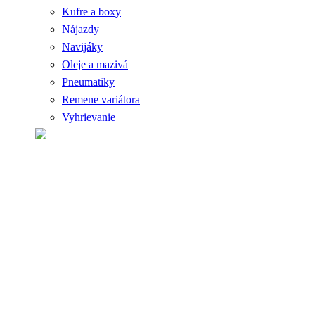
Kufre a boxy
Nájazdy
Navijáky
Oleje a mazivá
Pneumatiky
Remene variátora
Vyhrievanie