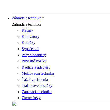
Záhrada a technika
Záhrada a technika
Kabíny
Kultivátory
Kosačky
Sypače soli
Pásy a adaptéry
Prívesné vozíky
Radlice a adaptéry
Mulčovacia technika
Ťažné zariadenia
Traktorové kosačky
Zametacia technika
Zimné frézy