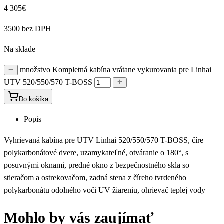
4 305
€
3500 bez DPH
Na sklade
množstvo Kompletná kabína vrátane vykurovania pre Linhai
UTV 520/550/570 T-BOSS
Do košíka
Popis
Vyhrievaná kabína pre UTV Linhai 520/550/570 T-BOSS, číre
polykarbonátové dvere, uzamykateľné, otváranie o 180°, s
posuvnými oknami, predné okno z bezpečnostného skla so
stieračom a ostrekovačom, zadná stena z číreho tvrdeného
polykarbonátu odolného voči UV žiareniu, ohrievač teplej vody
Mohlo by vás zaujímať