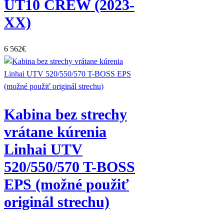
UT10 CREW (2023-
XX)
6 562
€
Kabina bez strechy
vrátane kúrenia
Linhai UTV
520/550/570 T-BOSS
EPS (možné použiť
originál strechu)