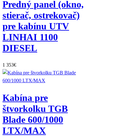
Predný panel (okno,
stierač, ostrekovač)
pre kabínu UTV
LINHAI 1100
DIESEL
1 353
€
Kabína pre
štvorkolku TGB
Blade 600/1000
LTX/MAX