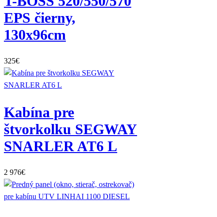
T-BOSS 520/550/570
EPS čierny,
130x96cm
325
€
Kabína pre
štvorkolku SEGWAY
SNARLER AT6 L
2 976
€