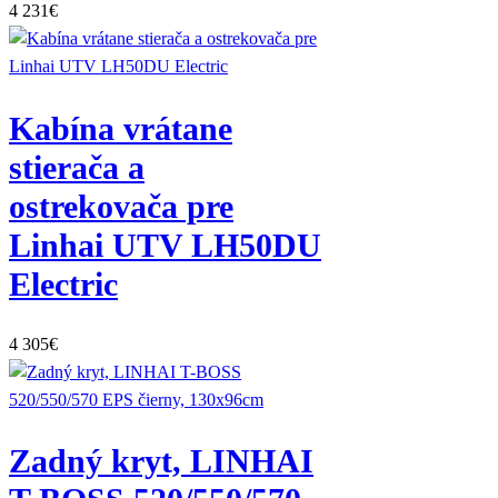
4 231
€
Kabína vrátane
stierača a
ostrekovača pre
Linhai UTV LH50DU
Electric
4 305
€
Zadný kryt, LINHAI