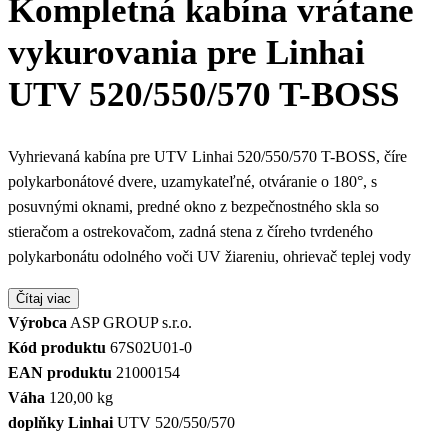
Kompletná kabína vrátane
vykurovania pre Linhai
UTV 520/550/570 T-BOSS
Vyhrievaná kabína pre UTV Linhai 520/550/570 T-BOSS, číre
polykarbonátové dvere, uzamykateľné, otváranie o 180°, s
posuvnými oknami, predné okno z bezpečnostného skla so
stieračom a ostrekovačom, zadná stena z číreho tvrdeného
polykarbonátu odolného voči UV žiareniu, ohrievač teplej vody
Čítaj viac
Výrobca
ASP GROUP s.r.o.
Kód produktu
67S02U01-0
EAN produktu
21000154
Váha
120,00 kg
doplňky Linhai
UTV 520/550/570