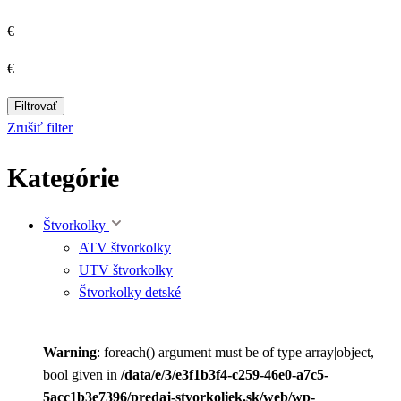
€
€
Filtrovať
Zrušiť filter
Kategórie
Štvorkolky
ATV štvorkolky
UTV štvorkolky
Štvorkolky detské
Warning
: foreach() argument must be of type array|object,
bool given in
/data/e/3/e3f1b3f4-c259-46e0-a7c5-
5acc1b3e7396/predaj-stvorkoliek.sk/web/wp-