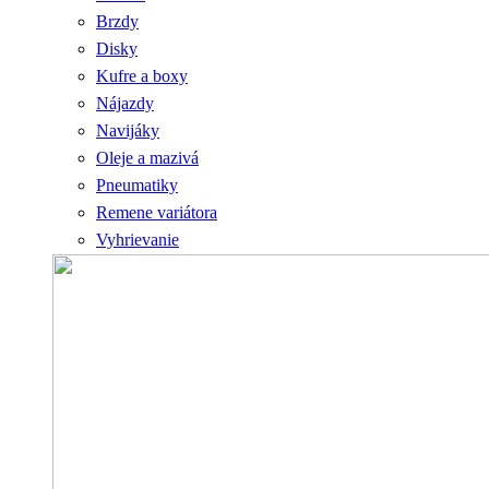
Brzdy
Disky
Kufre a boxy
Nájazdy
Navijáky
Oleje a mazivá
Pneumatiky
Remene variátora
Vyhrievanie