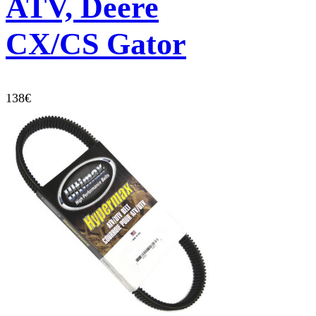
ATV, Deere
CX/CS Gator
138
€