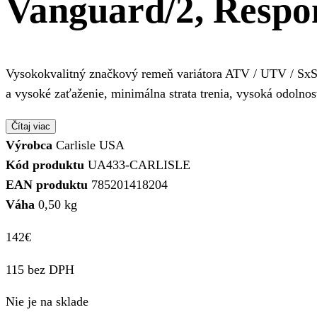
Vanguard/2, Respo
Vysokokvalitný značkový remeň variátora ATV / UTV / SxS s
a vysoké zaťaženie, minimálna strata trenia, vysoká odolnos
Čítaj viac
Výrobca
Carlisle USA
Kód produktu
UA433-CARLISLE
EAN produktu
785201418204
Váha
0,50 kg
142
€
115 bez DPH
Nie je na sklade