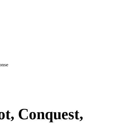
onse
ot, Conquest,