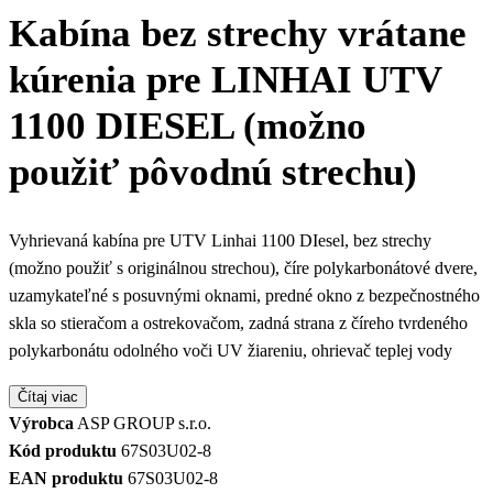
Kabína bez strechy vrátane
kúrenia pre LINHAI UTV
1100 DIESEL (možno
použiť pôvodnú strechu)
Vyhrievaná kabína pre UTV Linhai 1100 DIesel, bez strechy
(možno použiť s originálnou strechou), číre polykarbonátové dvere,
uzamykateľné s posuvnými oknami, predné okno z bezpečnostného
skla so stieračom a ostrekovačom, zadná strana z číreho tvrdeného
polykarbonátu odolného voči UV žiareniu, ohrievač teplej vody
Čítaj viac
Výrobca
ASP GROUP s.r.o.
Kód produktu
67S03U02-8
EAN produktu
67S03U02-8