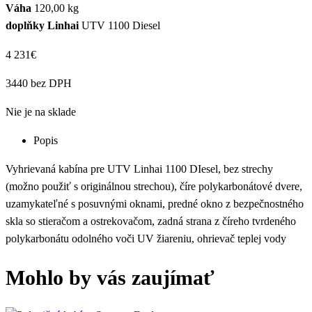
Váha
120,00 kg
doplňky Linhai
UTV 1100 Diesel
4 231
€
3440 bez DPH
Nie je na sklade
Popis
Vyhrievaná kabína pre UTV Linhai 1100 DIesel, bez strechy
(možno použiť s originálnou strechou), číre polykarbonátové dvere,
uzamykateľné s posuvnými oknami, predné okno z bezpečnostného
skla so stieračom a ostrekovačom, zadná strana z číreho tvrdeného
polykarbonátu odolného voči UV žiareniu, ohrievač teplej vody
Mohlo by vás zaujímať