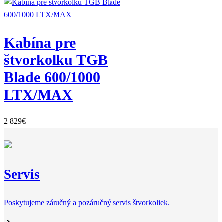
Kabína pre
štvorkolku TGB
Blade 600/1000
LTX/MAX
2 829
€
Servis
Poskytujeme záručný a pozáručný servis štvorkoliek.