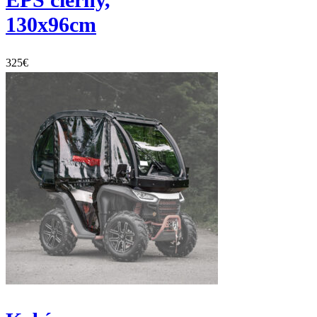
130x96cm
325
€