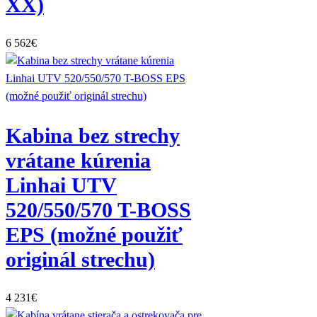
XX)
6 562
€
Kabina bez strechy
vrátane kúrenia
Linhai UTV
520/550/570 T-BOSS
EPS (možné použiť
originál strechu)
4 231
€