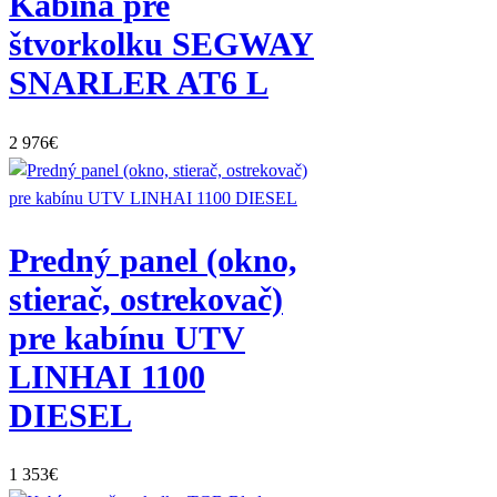
Kabína pre
štvorkolku SEGWAY
SNARLER AT6 L
2 976
€
Predný panel (okno,
stierač, ostrekovač)
pre kabínu UTV
LINHAI 1100
DIESEL
1 353
€